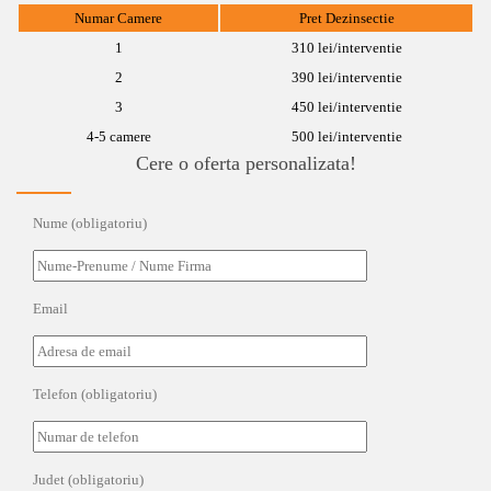
Numar Camere
Pret Dezinsectie
1
310 lei/interventie
2
390 lei/interventie
3
450 lei/interventie
4-5 camere
500 lei/interventie
Cere o oferta personalizata!
Nume (obligatoriu)
Email
Telefon (obligatoriu)
Judet (obligatoriu)