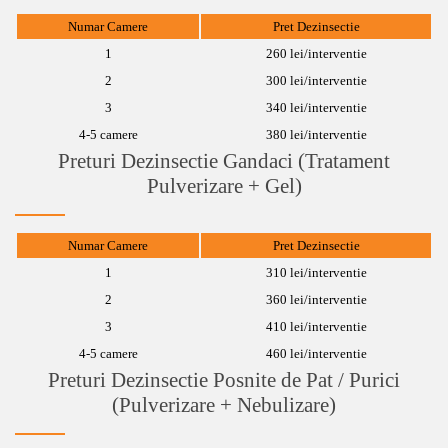
Numar Camere
Pret Dezinsectie
1
260 lei/interventie
2
300 lei/interventie
3
340 lei/interventie
4-5 camere
380 lei/interventie
Preturi Dezinsectie Gandaci (Tratament
Pulverizare + Gel)
Numar Camere
Pret Dezinsectie
1
310 lei/interventie
2
360 lei/interventie
3
410 lei/interventie
4-5 camere
460 lei/interventie
Preturi Dezinsectie Posnite de Pat / Purici
(Pulverizare + Nebulizare)