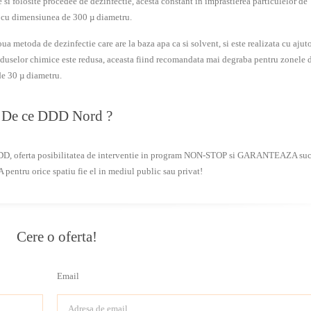
e si folosite procedee de dezinfectie, acesta constant in imprastierea particulelor de
ri cu dimensiunea de 300 µ diametru.
ua metoda de dezinfectie care are la baza apa ca si solvent, si este realizata cu ajut
duselor chimice este redusa, aceasta fiind recomandata mai degraba pentru zonele 
de 30 µ diametru.
De ce DDD Nord ?
DDD, oferta posibilitatea de interventie in program NON-STOP si GARANTEAZA su
ntru orice spatiu fie el in mediul public sau privat!
Cere o oferta!
Email