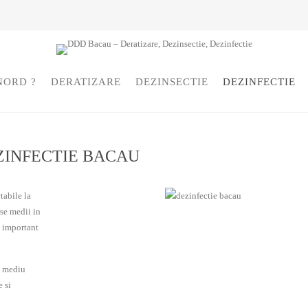
NORD ?
DERATIZARE
DEZINSECTIE
DEZINFECTIE
ZINFECTIE BACAU
tabile la
rse medii in
c important
i mediu
e si