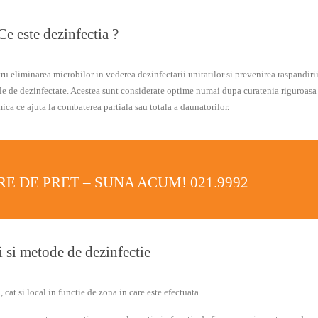
Ce este dezinfectia ?
ru eliminarea microbilor in vederea dezinfectarii unitatilor si prevenirea raspandirii
le de dezinfectate. Acestea sunt considerate optime numai dupa curatenia riguroasa
ica ce ajuta la combaterea partiala sau totala a daunatorilor.
RE DE PRET – SUNA ACUM!
021.9992
i si metode de dezinfectie
 cat si local in functie de zona in care este efectuata.