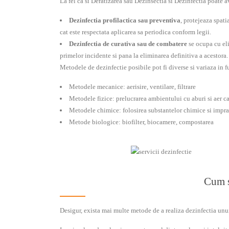
La fel ca si
Deratizarea
sau
Dezinsectia
si Dezinfectia poate av
Dezinfectia profilactica sau preventiva
, protejeaza spati
cat este respectata aplicarea sa periodica conform legii.
Dezinfectia de curativa sau de combatere
se ocupa cu eli
primelor incidente si pana la eliminarea definitiva a acestora.
Metodele de dezinfectie posibile pot fi diverse si variaza in fu
Metodele mecanice: aerisire, ventilare, filtrare
Metodele fizice: prelucrarea ambientului cu aburi si aer c
Metodele chimice: folosirea substantelor chimice si impras
Metode biologice: biofilter, biocamere, compostarea
Cum s
Desigur, exista mai multe metode de a realiza dezinfectia unu